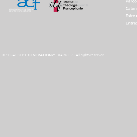
Parco
Calen
Faire
Entre
© 2024 EGLISE
GENERATION
21
BIARRITZ - All rights reserved