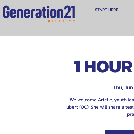
START HERE
1 HOUR
Thu, Jun 
We welcome Arielle, youth lea
Hubert (QC). She will share a tes
pra