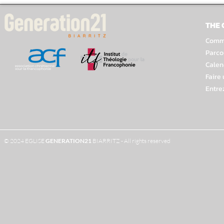
THE
Comme
Parco
Calen
Faire
Entre
© 2024 EGLISE
GENERATION
21
BIARRITZ - All rights reserved