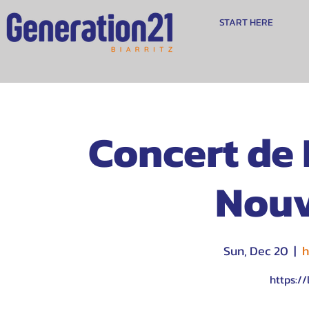
START HERE
Concert de 
Nouv
Sun, Dec 20
  |  
h
https://