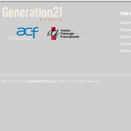
THE
Comme
Parco
Calen
Faire
Entre
© 2024 EGLISE
GENERATION
21
BIARRITZ - All rights reserved