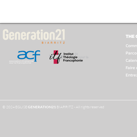
THE
Comme
Parco
Calen
Faire
Entre
© 2024 EGLISE
GENERATION
21
BIARRITZ - All rights reserved