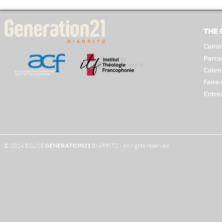
THE
Comme
Parco
Calen
Faire
Entre
© 2024 EGLISE
GENERATION
21
BIARRITZ - All rights reserved