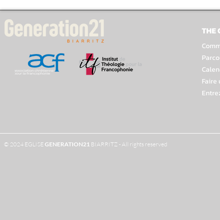
THE
Comme
Parco
Calen
Faire
Entre
© 2024 EGLISE
GENERATION
21
BIARRITZ - All rights reserved