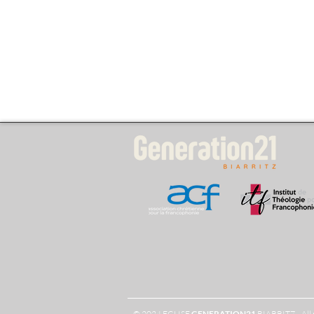
© 2024 EGLISE
GENERATION
21
BIARRITZ - All 