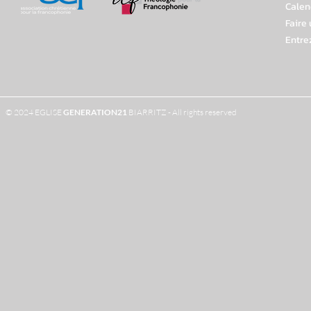
Calen
Faire
Entre
© 2024 EGLISE
GENERATION
21
BIARRITZ - All rights reserved