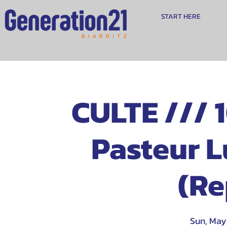
START HERE
CULTE /// 1
Pasteur L
(R
Sun, May