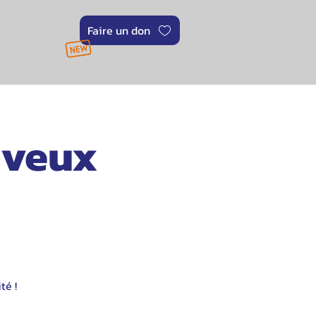
Faire un don
 veux
té !