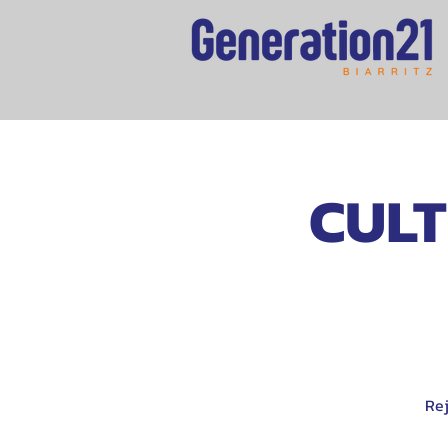
CULT
Rej