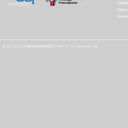
Calen
Faire
Entre
© 2024 EGLISE
GENERATION
21
BIARRITZ - All rights reserved