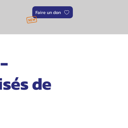
Faire un don
-
isés de