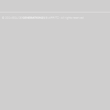
© 2024 EGLISE
GENERATION
21
BIARRITZ - All rights reserved