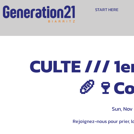
START HERE
CULTE /// 1e
🥖🍷C
Sun, Nov
Rejoignez-nous pour prier, lo