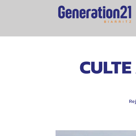
CULTE 
Rej