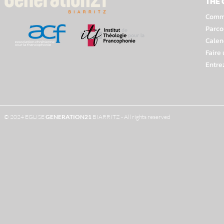
THE
Comme
Parco
Calen
Faire
Entre
© 2024 EGLISE
GENERATION
21
BIARRITZ - All rights reserved