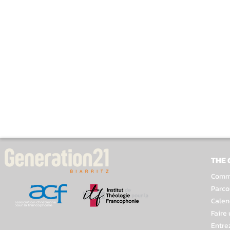
THE
Comme
Parco
Calen
Faire
Entre