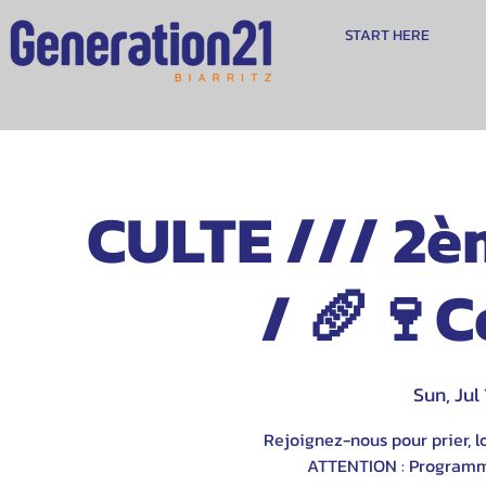
START HERE
CULTE /// 2è
/ 🥖🍷
Sun, Jul 
Rejoignez-nous pour prier, lo
ATTENTION : Programme