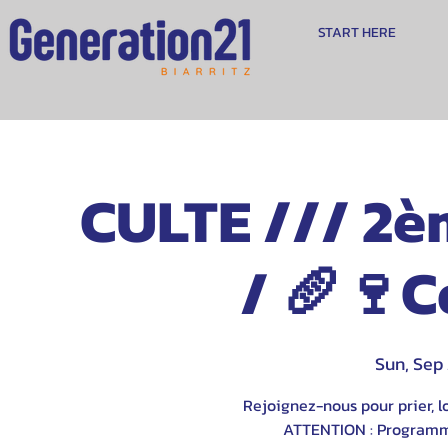
START HERE
CULTE /// 2è
/ 🥖🍷
Sun, Sep
Rejoignez-nous pour prier, lo
ATTENTION : Programme