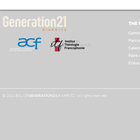
THE
Comme
Parco
Calen
Faire
Entre
© 2024 EGLISE
GENERATION
21
BIARRITZ - All rights reserved