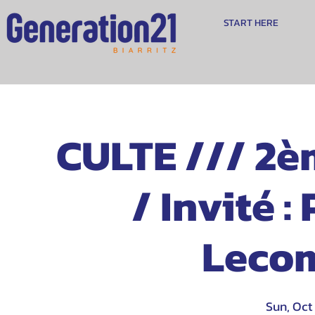
START HERE
CULTE /// 2è
/ Invité 
Lecom
Sun, Oct 