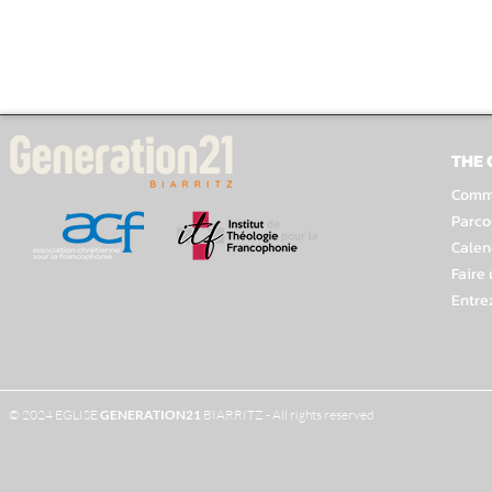
THE
Comme
Parco
Calen
Faire
Entre
© 2024 EGLISE
GENERATION
21
BIARRITZ - All rights reserved