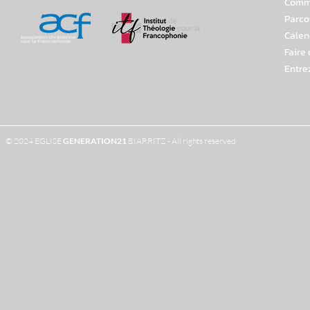
Comme
Parco
Calen
Faire
Entre
© 2024 EGLISE
GENERATION
21
BIARRITZ - All rights reserved