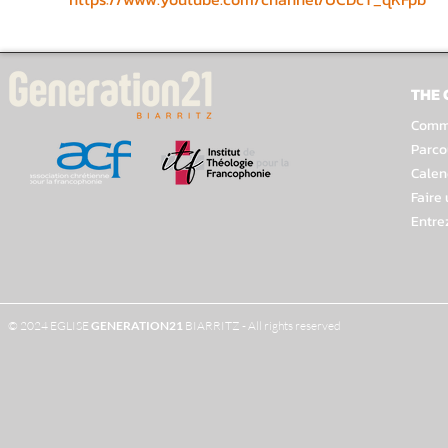
THE
Comme
Parco
Calen
Faire
Entre
© 2024 EGLISE
GENERATION
21
BIARRITZ - All rights reserved