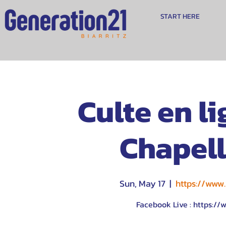
START HERE
Culte en li
Chapell
Sun, May 17
  |  
https://ww
Facebook Live : https:/