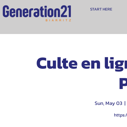
START HERE
Culte en li
P
Sun, May 03
  | 
https: