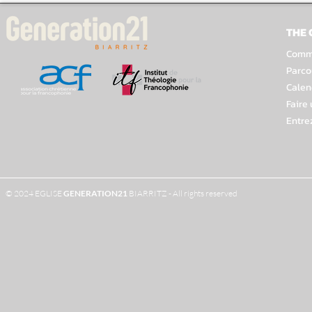
THE
Comme
Parco
Calen
Faire
Entre
© 2024 EGLISE
GENERATION
21
BIARRITZ - All rights reserved