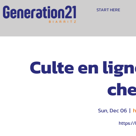
START HERE
Culte en lig
che
Sun, Dec 06
  |  
h
https://