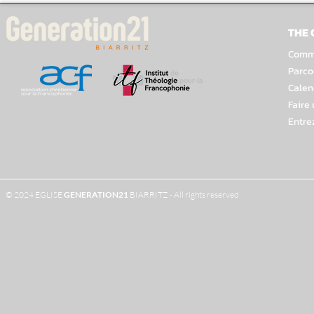
THE
Comme
Parco
Calen
Faire
Entre
© 2024 EGLISE
GENERATION
21
BIARRITZ - All rights reserved