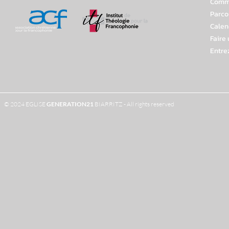
Comme
Parco
Calen
Faire
Entre
© 2024 EGLISE
GENERATION
21
BIARRITZ - All rights reserved