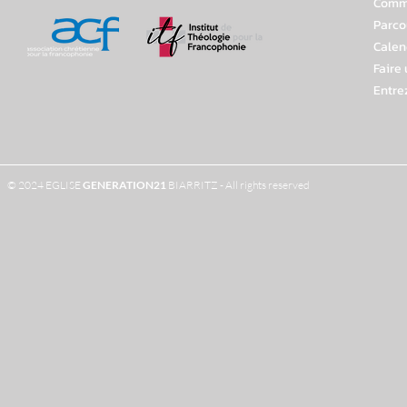
Comme
Parco
Calen
Faire
Entre
© 2024 EGLISE
GENERATION
21
BIARRITZ - All rights reserved