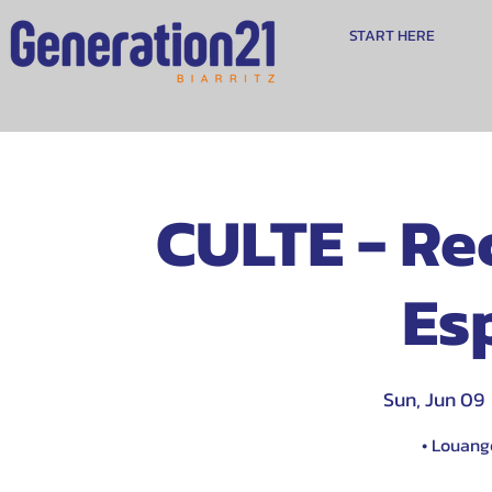
START HERE
CULTE - Re
Esp
Sun, Jun 09
 
• Louange