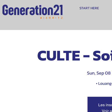
START HERE
CULTE - So
Sun, Sep 08
 
• Louange
Les ins
Voir 