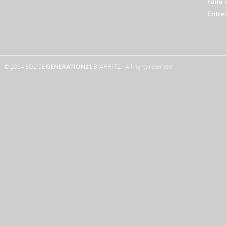
Faire
Entre
© 2024 EGLISE
GENERATION
21
BIARRITZ - All rights reserved