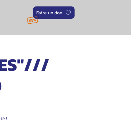
Faire un don
ES"///
0
té !