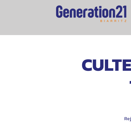
CULTE
Rej