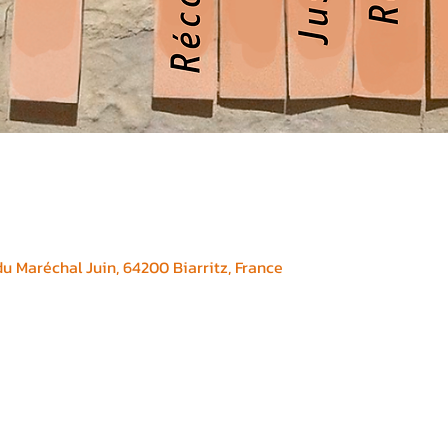
 Maréchal Juin, 64200 Biarritz, France