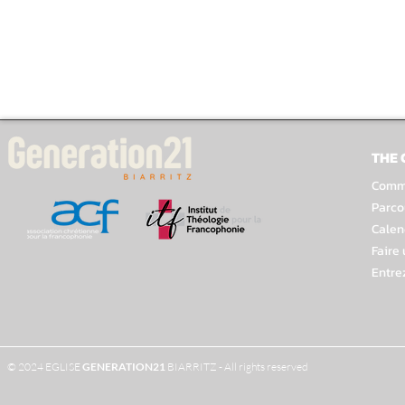
THE
Comme
Parco
Calen
Faire
Entre
© 2024 EGLISE
GENERATION
21
BIARRITZ - All rights reserved