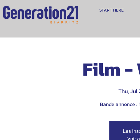
START HERE
Film -
Thu, Jul 
Bande annonce : 
Les ins
Voir 