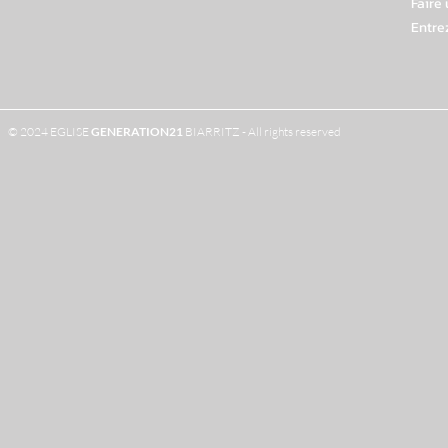
Faire
Entre
© 2024 EGLISE
GENERATION
21
BIARRITZ - All rights reserved