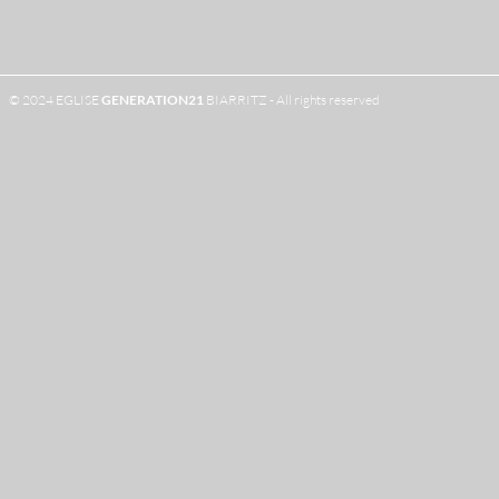
© 2024 EGLISE
GENERATION
21
BIARRITZ - All rights reserved