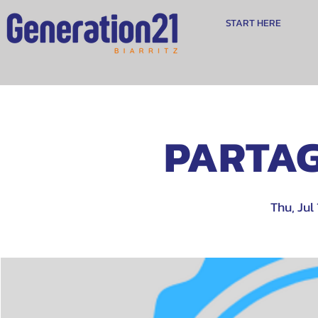
START HERE
PARTAG
Thu, Jul 