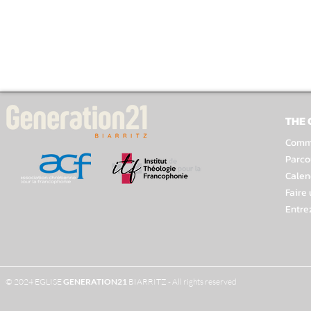
THE
Comme
Parco
Calen
Faire
Entre
© 2024 EGLISE
GENERATION
21
BIARRITZ - All rights reserved