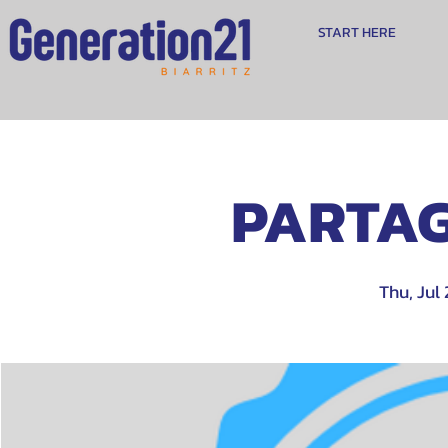
START HERE
PARTAG
Thu, Jul 