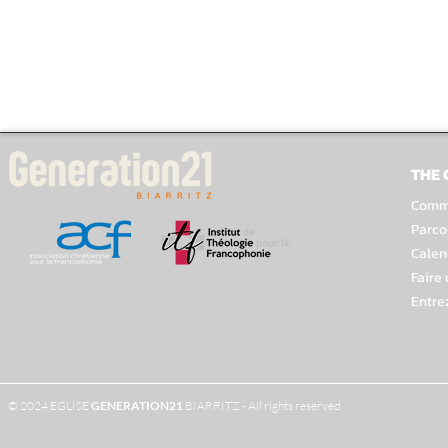
THE
Comme
Parco
Calen
Faire
Entre
© 2024 EGLISE
GENERATION
21
BIARRITZ - All rights reserved