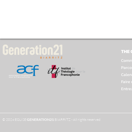
THE
Comme
Parco
Calen
Faire
Entre
© 2024 EGLISE
GENERATION
21
BIARRITZ - All rights reserved