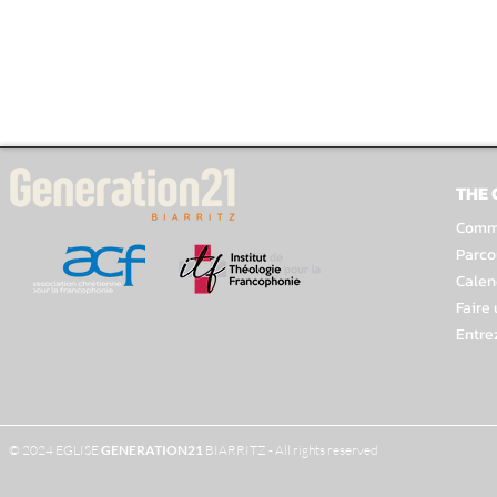
THE
Comme
Parco
Calen
Faire
Entre
© 2024 EGLISE
GENERATION
21
BIARRITZ - All rights reserved