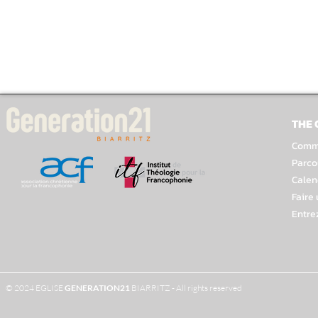
THE
Comme
Parco
Calen
Faire
Entre
© 2024 EGLISE
GENERATION
21
BIARRITZ - All rights reserved