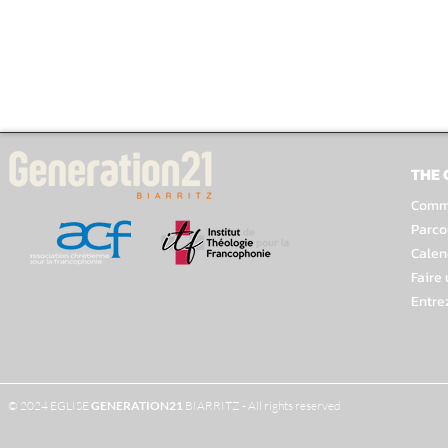
THE
Comme
Parco
Calen
Faire
Entre
© 2024 EGLISE
GENERATION
21
BIARRITZ - All rights reserved