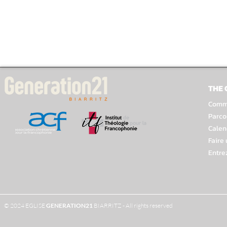
THE
Comme
Parco
Calen
Faire
Entre
© 2024 EGLISE
GENERATION
21
BIARRITZ - All rights reserved