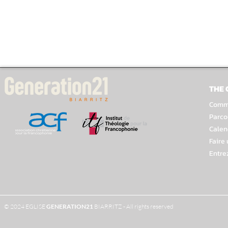
THE
Comme
Parco
Calen
Faire
Entre
© 2024 EGLISE
GENERATION
21
BIARRITZ - All rights reserved