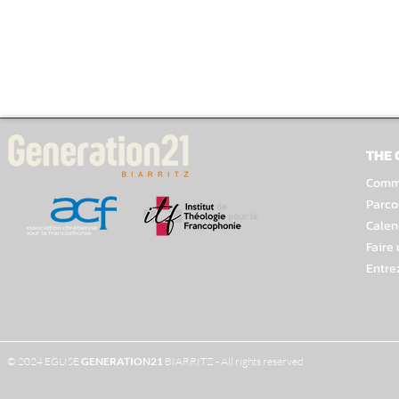
THE
Comme
Parco
Calen
Faire
Entre
© 2024 EGLISE
GENERATION
21
BIARRITZ - All rights reserved