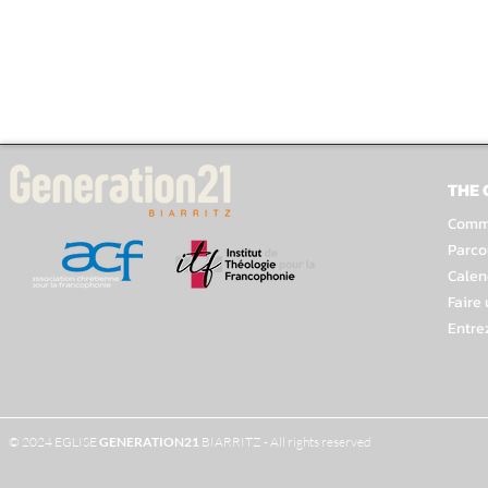
THE
Comme
Parco
Calen
Faire
Entre
© 2024 EGLISE
GENERATION
21
BIARRITZ - All rights reserved