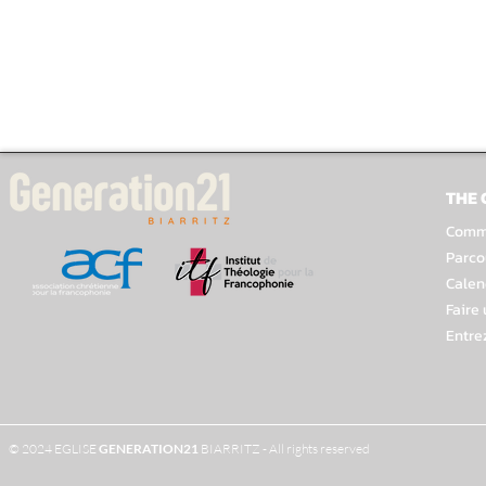
THE
Comme
Parco
Calen
Faire
Entre
© 2024 EGLISE
GENERATION
21
BIARRITZ - All rights reserved