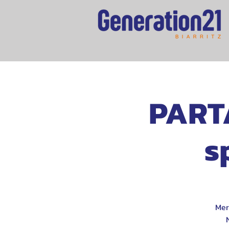
PARTA
s
Mer