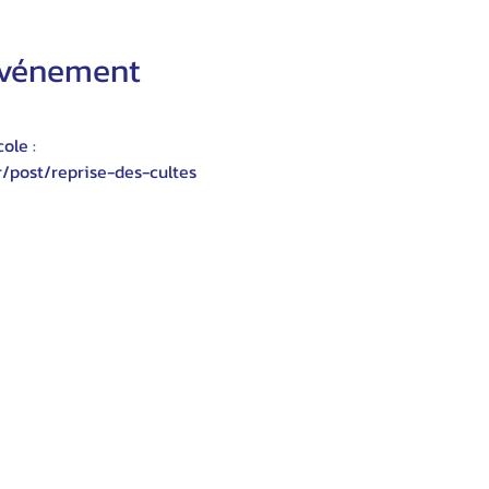
'événement
ole :
r/post/reprise-des-cultes