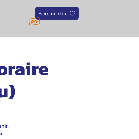
Faire un don
oraire
u)
nir.
S