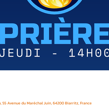
, 55 Avenue du Maréchal Juin, 64200 Biarritz, France