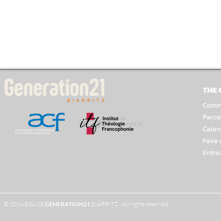
THE
Comme
Parco
Calen
Faire
Entre
© 2024 EGLISE
GENERATION
21
BIARRITZ - All rights reserved