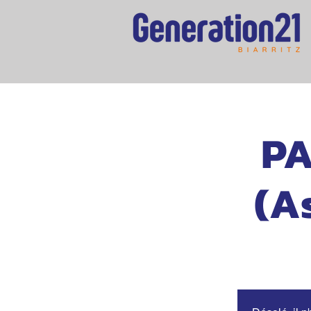
PA
(A