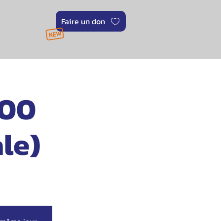
Faire un don
H00
le)