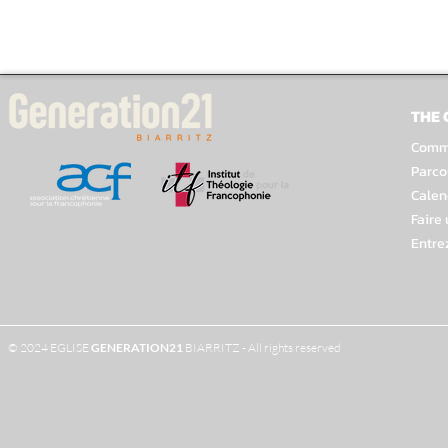
THE
Comme
Parco
Calen
Faire
Entre
© 2024 EGLISE
GENERATION
21
BIARRITZ - All rights reserved