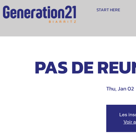
START HERE
PAS DE REU
Thu, Jan 02
 
Les ins
Voir 