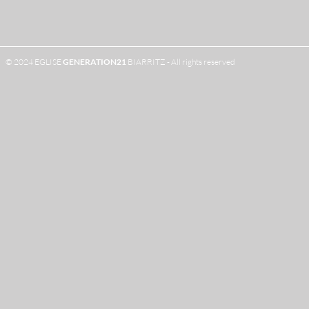
© 2024 EGLISE
GENERATION
21
BIARRITZ - All rights reserved