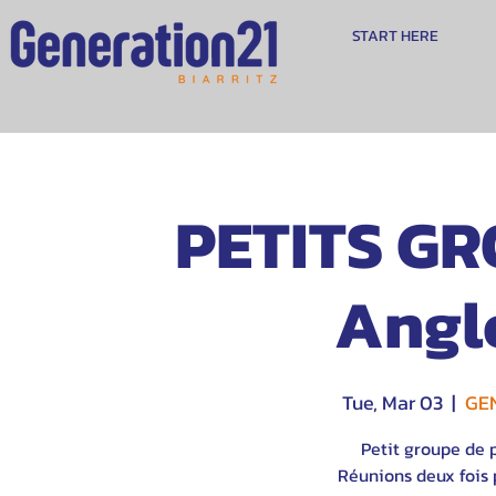
START HERE
PETITS GR
Angl
Tue, Mar 03
  |  
GEN
Petit groupe de 
Réunions deux fois p