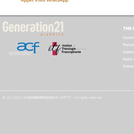
THE
Comme
Parco
Calen
Faire
Entre
© 2024 EGLISE
GENERATION
21
BIARRITZ - All rights reserved