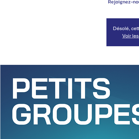
Désolé, cett
Voir le