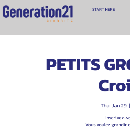
START HERE
PETITS GR
Cro
Thu, Jan 29
  |
Inscrivez-v
Vous voulez grandir e