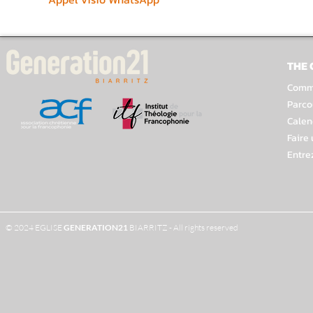
THE
Comme
Parco
Calen
Faire
Entre
© 2024 EGLISE
GENERATION
21
BIARRITZ - All rights reserved