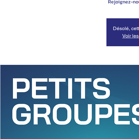
Désolé, cett
Voir le