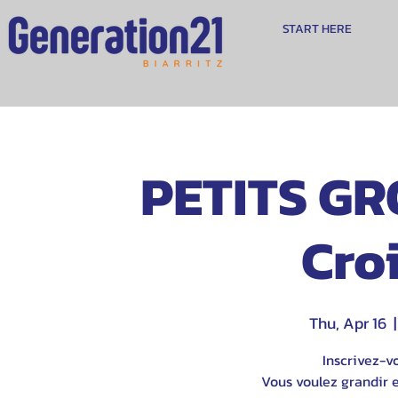
START HERE
PETITS GR
Cro
Thu, Apr 16
  |
Inscrivez-v
Vous voulez grandir e