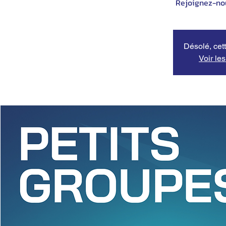
Désolé, cett
Voir le