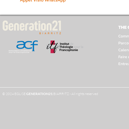
THE
Comme
Parco
Calen
Faire
Entre
© 2024 EGLISE
GENERATION
21
BIARRITZ - All rights reserved