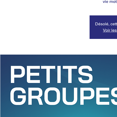
vie mot
Désolé, cett
Voir le