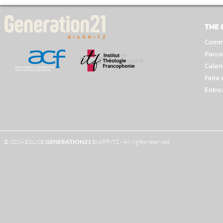
THE
Comme
Parco
Calen
Faire
Entre
© 2024 EGLISE
GENERATION
21
BIARRITZ - All rights reserved